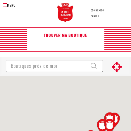
MENU
30
CONNEXION
30
PANIER
Voir
toutes
TROUVER MA BOUTIQUE
les
boutiques