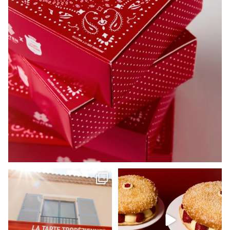
Bienvenue dans votre nouvelle
La fraise est à l’honneur.
escapade préférée.
...
Tarte
...
689
14
206
1