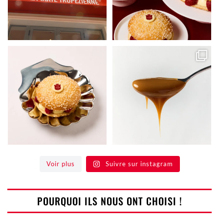
Une brioche moelleuse, notre
Quand deux Maisons
crème signature et la
...
emblématiques se
rencontrent,
...
182
2
164
1
Voir plus
Suivre sur instagram
POURQUOI ILS NOUS ONT CHOISI !